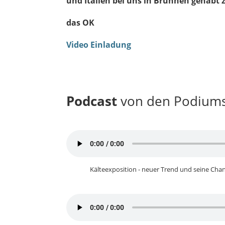
und Italien bei uns in Brunnen gehab
das OK
Video Einladung
Podcast
von den Podiums
Kälteexposition - neuer Trend und seine Ch