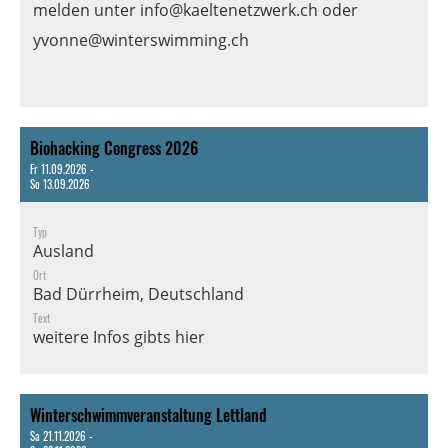
melden unter
info@kaeltenetzwerk.ch
oder
yvonne@winterswimming.ch
Biohacking Congress 2026
Fr 11.09.2026 -
So 13.09.2026
Typ
Ausland
Ort
Bad Dürrheim, Deutschland
Text
weitere Infos gibts
hier
Winterschwimmveranstaltung Lettland
Sa 21.11.2026 -