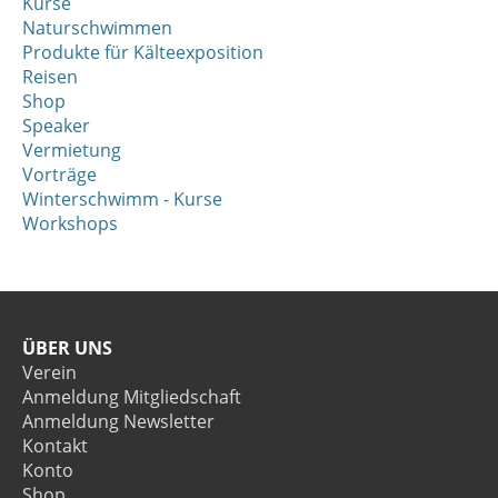
Kurse
Naturschwimmen
Produkte für Kälteexposition
Reisen
Shop
Speaker
Vermietung
Vorträge
Winterschwimm - Kurse
Workshops
ÜBER UNS
Verein
Anmeldung Mitgliedschaft
Anmeldung Newsletter
Kontakt
Konto
Shop