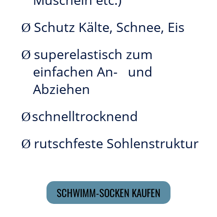
Muscheln etc.)
Schutz Kälte, Schnee, Eis
Ø
superelastisch zum
Ø
einfachen An- und
Abziehen
schnelltrocknend
Ø
rutschfeste Sohlenstruktur
Ø
SCHWIMM-SOCKEN KAUFEN