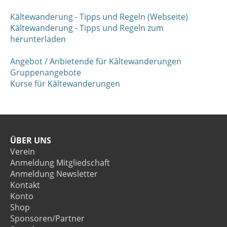
Kältewanderung - Tipps und Regeln (Webseite)
Kältewanderung - Tipps und Regeln zum
herunterladen
Angebot / Anbietende für Kältewanderungen
Gruppenangebote
Kurse für Kältewanderungen
ÜBER UNS
Verein
Anmeldung Mitgliedschaft
Anmeldung Newsletter
Kontakt
Konto
Shop
Sponsoren/Partner