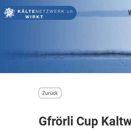
V
Zurück
Gfrörli Cup Kal