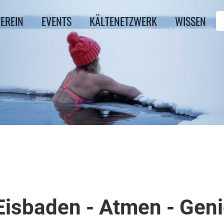
EREIN
EVENTS
KÄLTENETZWERK
WISSEN
 Eisbaden - Atmen - Gen